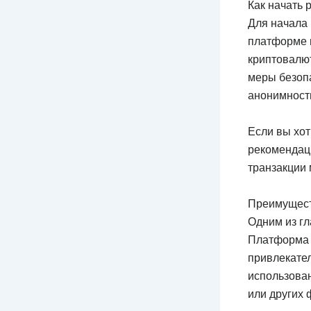
Как начать 
Для начала 
платформе и
криптовалю
меры безопа
анонимност
Если вы хо
рекомендац
транзакции
Преимущест
Одним из гл
Платформа н
привлекател
использован
или других