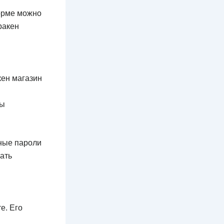
орме можно
ракен
кен магазин
ты
жные пароли
ать
е. Его