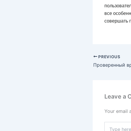
пользовател
все особен
совершать 
PREVIOUS
Leave a
Your email 
Type
here..