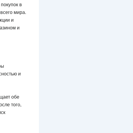
 покупок в
всего мира.
кции и
газином и
ры
сностью и
щает обе
осле того,
иск