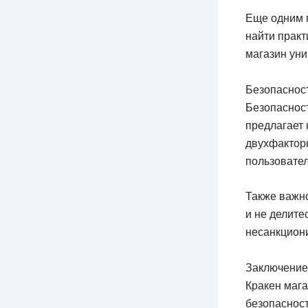
Еще одним 
найти практ
магазин ун
Безопасност
Безопасност
предлагает
двухфактор
пользовател
Также важн
и не делите
несанкциони
Заключение
Кракен мага
безопасност