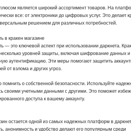
плюсом является широкий ассортимент товаров. На платф
ически все: от электроники до цифровых услуг. Это делает к
иверсальным решением для различных потребностей.
ь в кракен магазине
ь — это ключевой аспект при использовании даркнета. Кра
 несколько уровней защиты, включая шифрование данных и
ную аутентификацию. Эти меры помогают защитить аккаун
ей от взлома и других угроз.
о помнить о собственной безопасности. Используйте наде
сь своими учетными данными с другими. Это поможет избеж
рованного доступа к вашему аккаунту.
зин остается одной из самых надежных платформ в даркнет
ь, анонимность и удобство делают его популярным среди