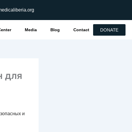
edicaliberia.org
DONATE
Center
Media
Blog
Contact
н для
езопасных и