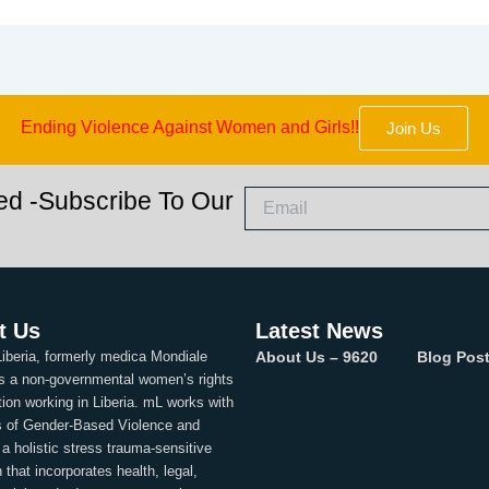
Ending Violence Against Women and Girls!!
Join Us
ed -Subscribe To Our
t Us
Latest News
iberia, formerly medica Mondiale
About Us – 9620
Blog Post
 is a non-governmental women’s rights
tion working in Liberia. mL works with
s of Gender-Based Violence and
 a holistic stress trauma-sensitive
that incorporates health, legal,