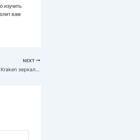
о изучить
олит вам
NEXT
Характеристики Kraken зеркала: как зайти на платформу в 2026 году