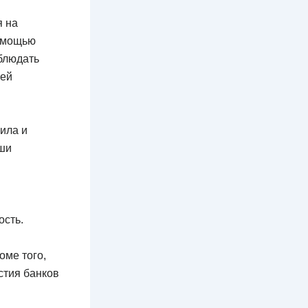
я на
помощью
блюдать
оей
вила и
аши
ость.
оме того,
стия банков