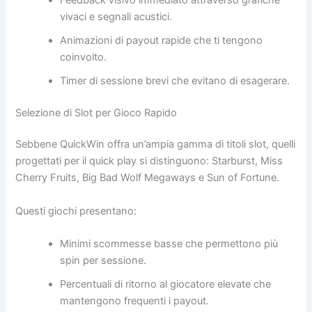
vivaci e segnali acustici.
Animazioni di payout rapide che ti tengono
coinvolto.
Timer di sessione brevi che evitano di esagerare.
Selezione di Slot per Gioco Rapido
Sebbene QuickWin offra un’ampia gamma di titoli slot, quelli
progettati per il quick play si distinguono: Starburst, Miss
Cherry Fruits, Big Bad Wolf Megaways e Sun of Fortune.
Questi giochi presentano:
Minimi scommesse basse che permettono più
spin per sessione.
Percentuali di ritorno al giocatore elevate che
mantengono frequenti i payout.