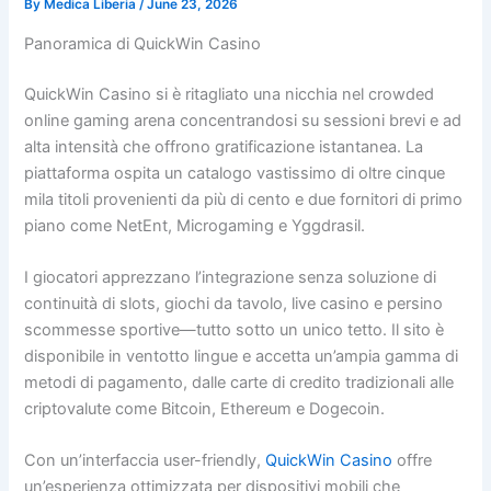
By
Medica Liberia
/
June 23, 2026
Panoramica di QuickWin Casino
QuickWin Casino si è ritagliato una nicchia nel crowded
online gaming arena concentrandosi su sessioni brevi e ad
alta intensità che offrono gratificazione istantanea. La
piattaforma ospita un catalogo vastissimo di oltre cinque
mila titoli provenienti da più di cento e due fornitori di primo
piano come NetEnt, Microgaming e Yggdrasil.
I giocatori apprezzano l’integrazione senza soluzione di
continuità di slots, giochi da tavolo, live casino e persino
scommesse sportive—tutto sotto un unico tetto. Il sito è
disponibile in ventotto lingue e accetta un’ampia gamma di
metodi di pagamento, dalle carte di credito tradizionali alle
criptovalute come Bitcoin, Ethereum e Dogecoin.
Con un’interfaccia user-friendly,
QuickWin Casino
offre
un’esperienza ottimizzata per dispositivi mobili che