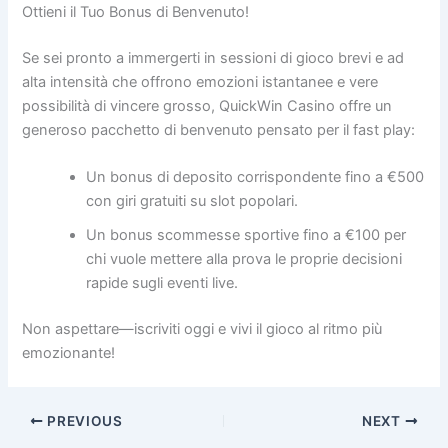
Ottieni il Tuo Bonus di Benvenuto!
Se sei pronto a immergerti in sessioni di gioco brevi e ad
alta intensità che offrono emozioni istantanee e vere
possibilità di vincere grosso, QuickWin Casino offre un
generoso pacchetto di benvenuto pensato per il fast play:
Un bonus di deposito corrispondente fino a €500
con giri gratuiti su slot popolari.
Un bonus scommesse sportive fino a €100 per
chi vuole mettere alla prova le proprie decisioni
rapide sugli eventi live.
Non aspettare—iscriviti oggi e vivi il gioco al ritmo più
emozionante!
PREVIOUS
NEXT