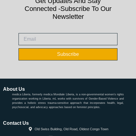
Get Updates And Stay
Connected -Subscribe To Our
Newsletter
Subscribe
About Us
medica Liberia, formerly medica Mondiale Liberia, is a non-governmental women’s rights
organization working in Liberia. mL works with survivors of Gender-Based Violence and
provides a holistic stress trauma-sensitive approach that incorporates health, legal,
psychosocial, and advocacy approaches based on feminist principles.
Contact Us
Old Swiss Building, Old Road, Oldest Congo Town