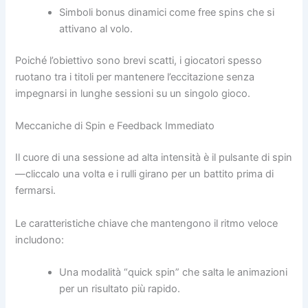
Simboli bonus dinamici come free spins che si
attivano al volo.
Poiché l’obiettivo sono brevi scatti, i giocatori spesso
ruotano tra i titoli per mantenere l’eccitazione senza
impegnarsi in lunghe sessioni su un singolo gioco.
Meccaniche di Spin e Feedback Immediato
Il cuore di una sessione ad alta intensità è il pulsante di spin
—cliccalo una volta e i rulli girano per un battito prima di
fermarsi.
Le caratteristiche chiave che mantengono il ritmo veloce
includono:
Una modalità “quick spin” che salta le animazioni
per un risultato più rapido.