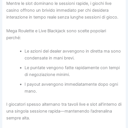
Mentre le slot dominano le sessioni rapide, i giochi live
casino offrono un brivido immediato per chi desidera
interazione in tempo reale senza lunghe sessioni di gioco.
Mega Roulette e Live Blackjack sono scelte popolari
perché:
Le azioni del dealer avvengono in diretta ma sono
condensate in mani brevi.
Le puntate vengono fatte rapidamente con tempi
di negoziazione minimi.
I payout avvengono immediatamente dopo ogni
mano.
I giocatori spesso alternano tra tavoli live e slot all’interno di
una singola sessione rapida—mantenendo l’adrenalina
sempre alta.