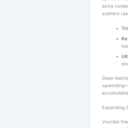
extra ronde
scatters raa
Tr
Re
toe
Ui
do
Deze mechan
opwinding—p
accumulatie
Expanding S
Voordat fre