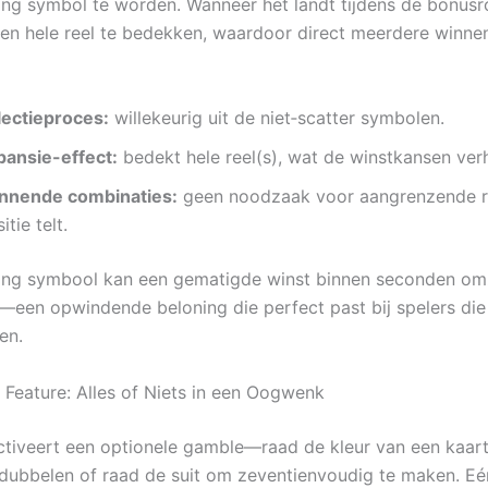
ng symbol te worden. Wanneer het landt tijdens de bonusr
een hele reel te bedekken, waardoor direct meerdere winnen
lectieproces:
willekeurig uit de niet‑scatter symbolen.
pansie-effect:
bedekt hele reel(s), wat de winstkansen ver
nnende combinaties:
geen noodzaak voor aangrenzende re
itie telt.
ing symbool kan een gematigde winst binnen seconden omz
—een opwindende beloning die perfect past bij spelers die
en.
Feature: Alles of Niets in een Oogwenk
ctiveert een optionele gamble—raad de kleur van een kaar
rdubbelen of raad de suit om zeventienvoudig te maken. E