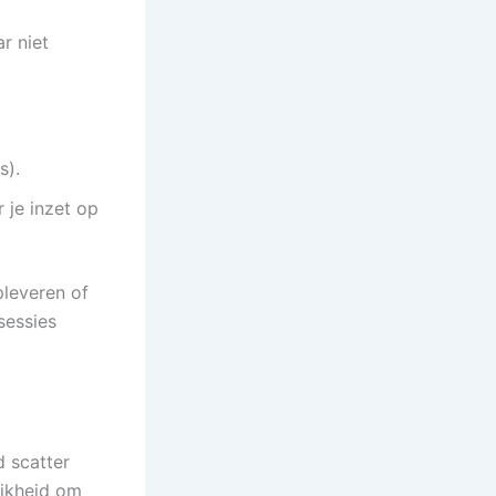
r niet
s).
 je inzet op
pleveren of
sessies
d scatter
ijkheid om