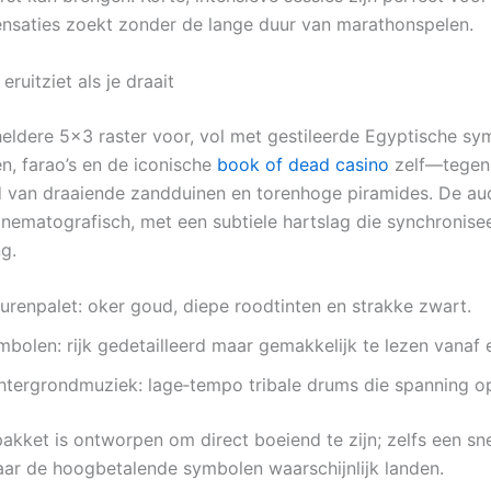
sensaties zoekt zonder de lange duur van marathonspelen.
eruitziet als je draait
 heldere 5×3 raster voor, vol met gestileerde Egyptische 
en, farao’s en de iconische
book of dead casino
zelf—tegen
 van draaiende zandduinen en torenhoge piramides. De aud
inematografisch, met een subtiele hartslag die synchronise
g.
eurenpalet: oker goud, diepe roodtinten en strakke zwart.
bolen: rijk gedetailleerd maar gemakkelijk te lezen vanaf 
htergrondmuziek: lage‑tempo tribale drums die spanning 
pakket is ontworpen om direct boeiend te zijn; zelfs een sne
waar de hoogbetalende symbolen waarschijnlijk landen.