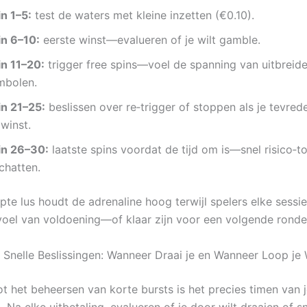
n 1–5:
test de waters met kleine inzetten (€0.10).
in 6–10:
eerste winst—evalueren of je wilt gamble.
in 11–20:
trigger free spins—voel de spanning van uitbreid
mbolen.
in 21–25:
beslissen over re‑trigger of stoppen als je tevre
winst.
in 26–30:
laatste spins voordat de tijd om is—snel risico‑to
chatten.
te lus houdt de adrenaline hoog terwijl spelers elke sessie
oel van voldoening—of klaar zijn voor een volgende rond
 Snelle Beslissingen: Wanneer Draai je en Wanneer Loop je
ot het beheersen van korte bursts is het precies timen van 
. Na elke uitbetaling, evalueren of je door wilt draaien of s