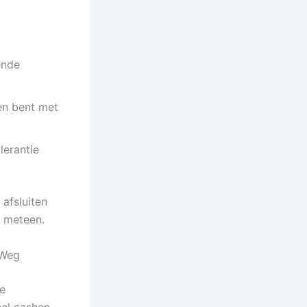
ende
den bent met
lerantie
 afsluiten
e meteen.
 Weg
je
nel cashen