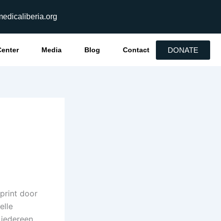
edicaliberia.org
DONATE
Center
Media
Blog
Contact
print door
elle
 iedereen