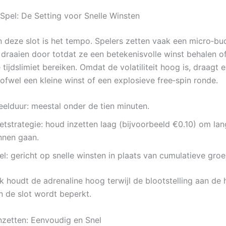
 Spel: De Setting voor Snelle Winsten
n deze slot is het tempo. Spelers zetten vaak een micro‑b
raaien door totdat ze een betekenisvolle winst behalen o
tijdslimiet bereiken. Omdat de volatiliteit hoog is, draagt e
ofwel een kleine winst of een explosieve free‑spin ronde.
eelduur: meestal onder de tien minuten.
etstrategie: houd inzetten laag (bijvoorbeeld €0.10) om lan
nnen gaan.
l: gericht op snelle winsten in plaats van cumulatieve groei
 houdt de adrenaline hoog terwijl de blootstelling aan de
n de slot wordt beperkt.
Inzetten: Eenvoudig en Snel