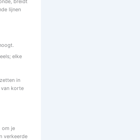
onde, breidt
de lijnen
hoogt.
els; elke
etten in
 van korte
t om je
én verkeerde