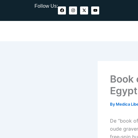
Skip
Follow Us:
F
I
X
Y
to
a
n
-
o
c
s
t
u
content
e
t
w
t
b
a
i
u
o
g
t
b
o
r
t
e
k
a
e
m
r
Book 
Egypt
By
Medica Lib
De “book of
oude graven
free‑spin bu