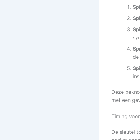
Spi
Sp
Sp
sy
Sp
de 
Sp
ins
Deze beknop
met een gev
Timing voor
De sleutel t
beslissingen