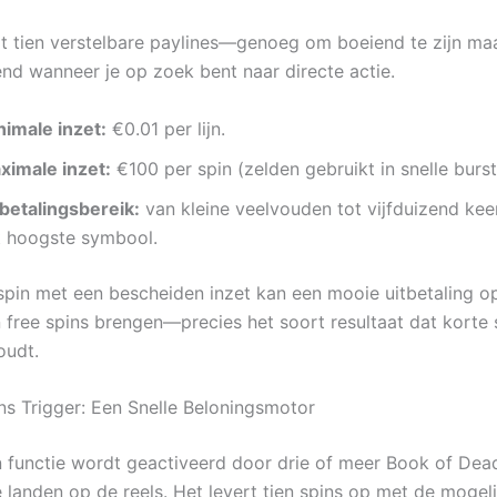
dt tien verstelbare paylines—genoeg om boeiend te zijn maa
nd wanneer je op zoek bent naar directe actie.
nimale inzet:
€0.01 per lijn.
ximale inzet:
€100 per spin (zelden gebruikt in snelle burst
tbetalingsbereik:
van kleine veelvouden tot vijfduizend keer
t hoogste symbool.
spin met een bescheiden inzet kan een mooie uitbetaling o
n free spins brengen—precies het soort resultaat dat korte 
oudt.
ns Trigger: Een Snelle Beloningsmotor
n functie wordt geactiveerd door drie of meer Book of Dea
 landen op de reels. Het levert tien spins op met de mogel